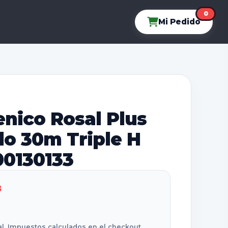
0
Mi Pedido
enico Rosal Plus
lo 30m Triple H
00130133
8
al. Impuestos calculados en el checkout.