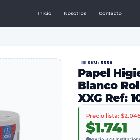
Inicio
Nosotros
Contacto
SKU: 5358
Papel Higi
Blanco Rol
XXG Ref: 1
Precio lista: $2.04
$1.741
Precio B2B institucion