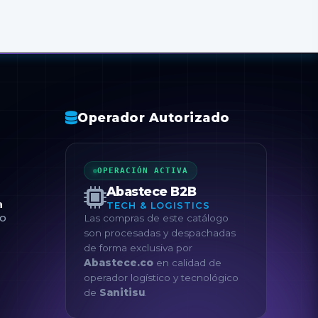
Operador Autorizado
OPERACIÓN ACTIVA
Abastece B2B
a
TECH & LOGISTICS
co
Las compras de este catálogo
son procesadas y despachadas
de forma exclusiva por
Abastece.co
en calidad de
operador logístico y tecnológico
de
Sanitisu
.