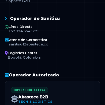
Soporte B2B
Operador de Sanitisu
Línea Directa
+57 324 554 1221
Atención Corporativa
sanitisu@abastece.co
Logistics Center
Bogotá, Colombia
Operador Autorizado
OPERACIÓN ACTIVA
Abastece B2B
TECH & LOGISTICS