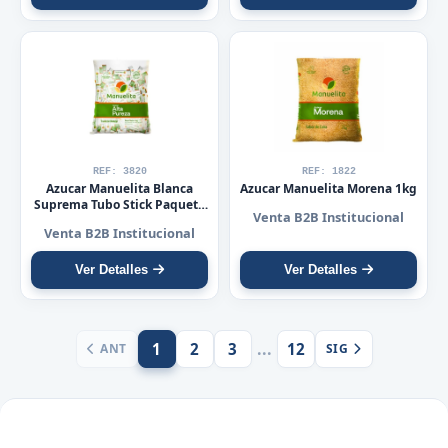
REF: 3820
REF: 1822
Azucar Manuelita Blanca
Azucar Manuelita Morena 1kg
Suprema Tubo Stick Paquete
Venta B2B Institucional
x200
Venta B2B Institucional
Ver Detalles
Ver Detalles
...
1
2
3
12
ANT
SIG