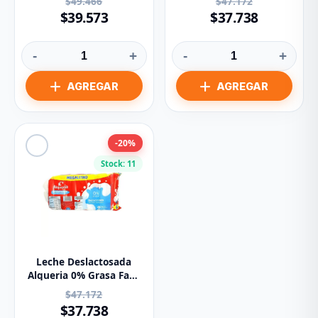
$49.466
$47.172
Und
$39.573
$37.738
-
+
-
+
-20%
Stock: 11
Leche Deslactosada
Alqueria 0% Grasa Facil
Digestion Paca x6 1.1 lt
$47.172
$37.738