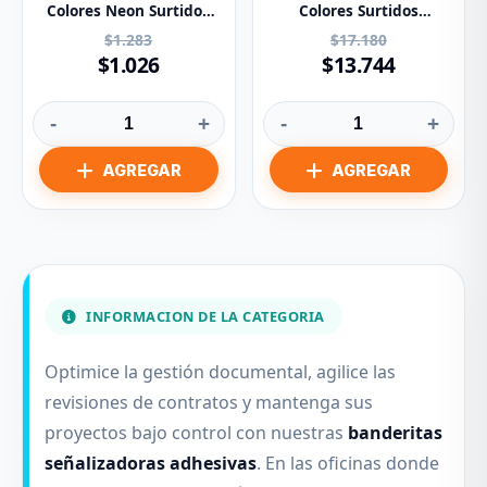
Colores Neon Surtidos
Colores Surtidos
x125
Paq.x140u.
$1.283
$17.180
$1.026
$13.744
-
+
-
+
INFORMACION DE LA CATEGORIA
Optimice la gestión documental, agilice las
revisiones de contratos y mantenga sus
proyectos bajo control con nuestras
banderitas
señalizadoras adhesivas
. En las oficinas donde