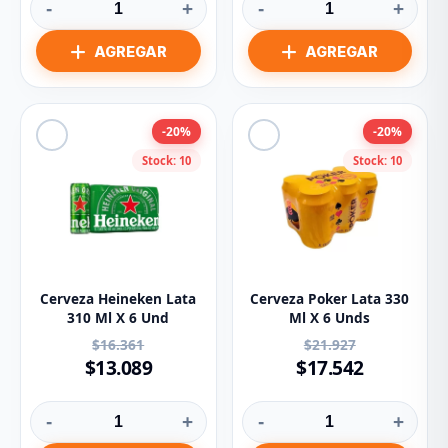
-
+
-
+
-20%
-20%
Stock: 10
Stock: 10
Cerveza Heineken Lata
Cerveza Poker Lata 330
310 Ml X 6 Und
Ml X 6 Unds
$16.361
$21.927
$13.089
$17.542
-
+
-
+