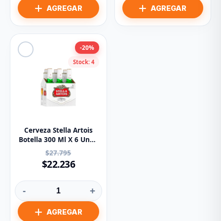
-20%
Stock: 4
Cerveza Stella Artois
Botella 300 Ml X 6 Unds
(Nacional)
$27.795
$22.236
-
+