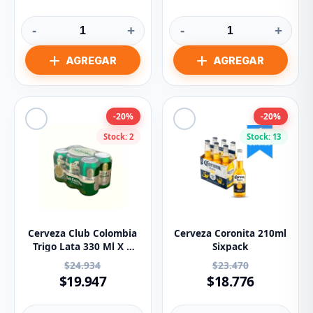
-
+
-
+
-20%
-20%
Stock: 2
Stock: 13
Cerveza Club Colombia
Cerveza Coronita 210ml
Trigo Lata 330 Ml X 6
Sixpack
Unds
$24.934
$23.470
$19.947
$18.776