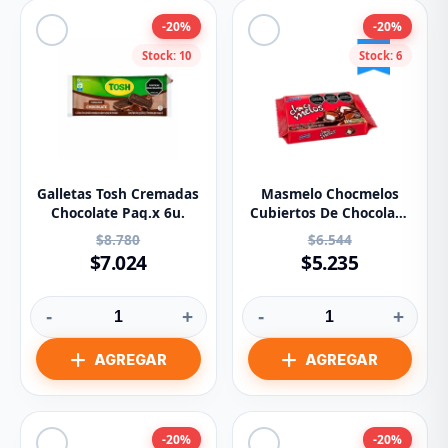
-20%
-20%
Stock: 10
Stock: 6
Galletas Tosh Cremadas
Masmelo Chocmelos
Chocolate Paq.x 6u.
Cubiertos De Chocolate
X14 Unidades
$8.780
$6.544
$7.024
$5.235
-
+
-
+
-20%
-20%