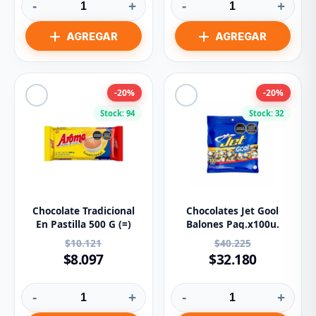
-
+
-
+
-20%
-20%
Stock: 94
Stock: 32
Chocolate Tradicional
Chocolates Jet Gool
En Pastilla 500 G (=)
Balones Paq.x100u.
$10.121
$40.225
$8.097
$32.180
-
+
-
+