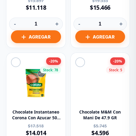
$13.897
$19.333
$11.118
$15.466
-
+
-
+
-20%
-20%
Stock: 78
Stock: 5
Chocolate Instantaneo
Chocolate M&M Con
Corona Con Azucar 500
Mani De 47.9 GR
g
$17.518
$5.745
$14.014
$4.596