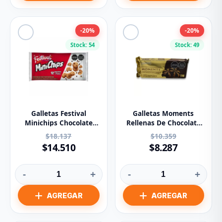
-20%
-20%
Stock: 54
Stock: 49
Galletas Festival
Galletas Moments
Minichips Chocolate
Rellenas De Chocolate
PAQ.x12u.
X135g
$18.137
$10.359
$14.510
$8.287
-
+
-
+