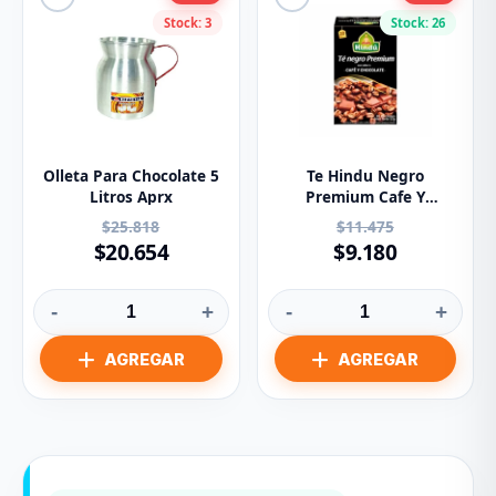
Stock: 3
Stock: 26
Olleta Para Chocolate 5
Te Hindu Negro
Litros Aprx
Premium Cafe Y
Chocolate Caja Por 20
$25.818
$11.475
Sobres
$20.654
$9.180
-
+
-
+