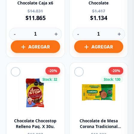
Chocolate Caja x6
Chocolate
$14.831
$1.417
$11.865
$1.134
-
+
-
+
-20%
-20%
Stock: 32
Stock: 130
Chocolate Chocostop
Chocolate de Mesa
Relleno Paq. X 30u.
Corona Tradicional
Pastillas x450g