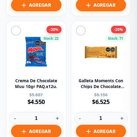
-20%
-20%
Stock: 22
Stock: 71
Crema De Chocolate
Galleta Moments Con
Muu 10gr PAQ.x12u.
Chips De Chocolate
x132g
$5.687
$8.156
$4.550
$6.525
-
+
-
+