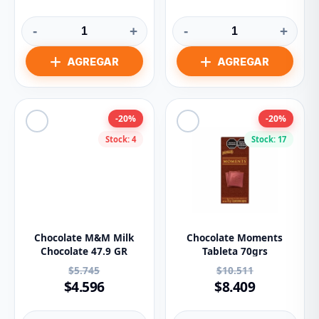
-
+
-
+
-20%
-20%
Stock: 4
Stock: 17
Chocolate M&M Milk
Chocolate Moments
Chocolate 47.9 GR
Tableta 70grs
$5.745
$10.511
$4.596
$8.409