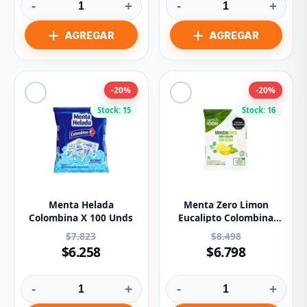
-
+
-
+
-20%
-20%
Stock: 15
Stock: 16
Menta Helada
Menta Zero Limon
Colombina X 100 Unds
Eucalipto Colombina
Paq.x50u.
$7.823
$8.498
$6.258
$6.798
-
+
-
+