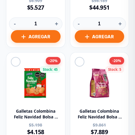
$6.909
$56.189
$5.527
$44.951
-
+
-
+
-20%
-20%
Stock: 45
Stock: 5
Galletas Colombina
Galletas Colombina
Feliz Navidad Bolsa X
Feliz Navidad Bolsa X
200 Gr
450 Gr
$5.198
$9.861
$4.158
$7.889