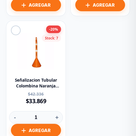
-20%
Stock: 7
Señalizacion Tubular
Colombina Naranja
1.30cms. Aprox.
$42.336
$33.869
-
+