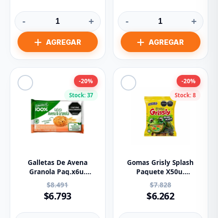
-
+
-
+
-20%
-20%
Stock: 37
Stock: 8
Galletas De Avena
Gomas Grisly Splash
Granola Paq.x6u.
Paquete X50u.
Colombina
Colombina
$8.491
$7.828
$6.793
$6.262