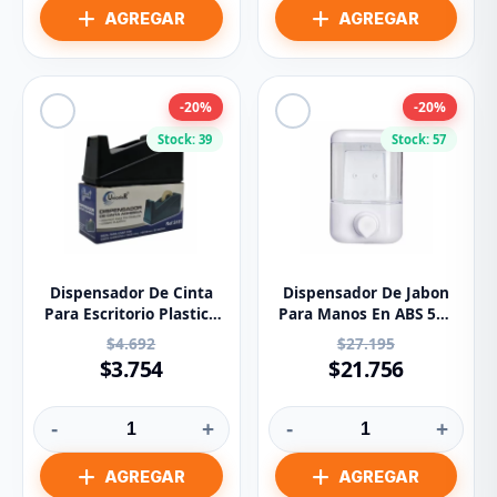
-20%
-20%
Stock: 39
Stock: 57
Dispensador De Cinta
Dispensador De Jabon
Para Escritorio Plastico
Para Manos En ABS 500
12mm X 20m GP-503
Ml
$4.692
$27.195
$3.754
$21.756
-
+
-
+