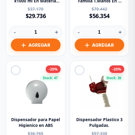
x1000 ml En Material
Familia T.Manos En Z
ABS
Ref 83096
$37.170
$70.442
$29.736
$56.354
-
+
-
+
-20%
-20%
Stock: 47
Stock: 26
Dispensador para Papel
Dispensador Plastico 3
Higienico en ABS
Pulgadas.
$36.765
$57.330