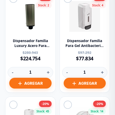
Stock: 2
Stock: 4
Dispensador Familia
Dispensador Familia
Luxury Acero Para
Para Gel Antibacterial
Jabon Espuma 83620
83201
$280.943
$97.292
$224.754
$77.834
-
+
-
+
-20%
-20%
Stock: 45
Stock: 14