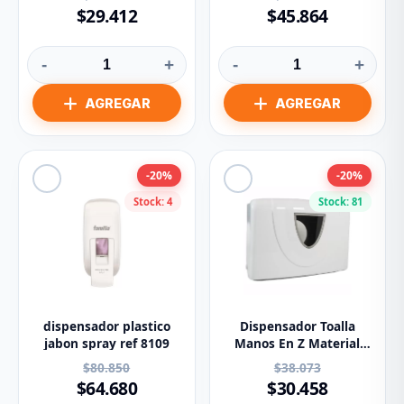
$29.412
$45.864
-
+
-
+
-20%
-20%
Stock: 4
Stock: 81
dispensador plastico
Dispensador Toalla
jabon spray ref 8109
Manos En Z Material
ABS Blanco
$80.850
$38.073
$64.680
$30.458