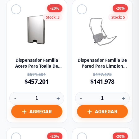
-20%
-20%
Stock: 3
Stock: 5
Dispensador Familia
Dispensador Familia De
Acero Para Toalla De
Pared Para Limpion
Manos En Z 83610
Industrial 81060
$571.501
$177.472
$457.201
$141.978
-
+
-
+
-20%
-20%