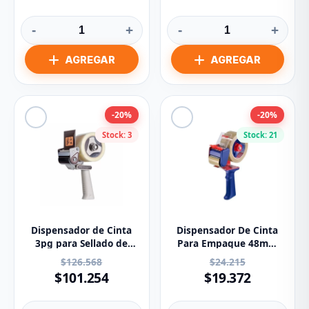
-
+
-
+
-20%
-20%
Stock: 3
Stock: 21
Dispensador de Cinta
Dispensador De Cinta
3pg para Sellado de
Para Empaque 48mm
Cajas H183 3M Scotch
X100mts Ref 56424 Tesa
$126.568
$24.215
$101.254
$19.372