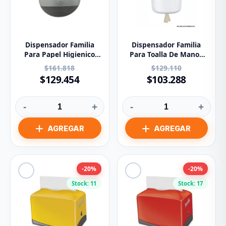
Dispensador Familia
Dispensador Familia
Para Papel Higienico
Para Toalla De Manos
Jumbo Xtra1 83700
Flujo Central 83160
$161.818
$129.110
$129.454
$103.288
-
+
-
+
-20%
-20%
Stock: 11
Stock: 17