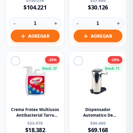
$130.276
$37.658
$104.221
$30.126
-
+
-
+
-20%
-20%
Stock: 27
Stock: 11
Crema Frotex Multiusos
Dispensador
Antibacterial Tarro
Automatico De
Dispensador 1000 G
Jabon/Gel 500ml Acero
$22.978
$86.460
Manos Libres
$18.382
$69.168