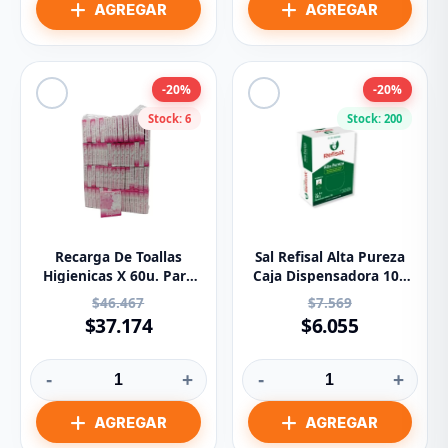
-20%
-20%
Stock: 6
Stock: 200
Recarga De Toallas
Sal Refisal Alta Pureza
Higienicas X 60u. Para
Caja Dispensadora 100
Dispensador (*)
Sobres 1 g (*)
$46.467
$7.569
$37.174
$6.055
-
+
-
+