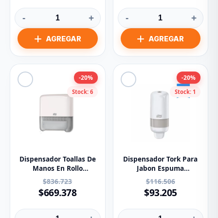
-
+
-
+
-20%
-20%
Stock: 6
Stock: 1
Dispensador Toallas De
Dispensador Tork Para
Manos En Rollo
Jabon Espuma
Autocorte Tork
83530/203165
$836.723
$116.506
Ref:83962
$669.378
$93.205