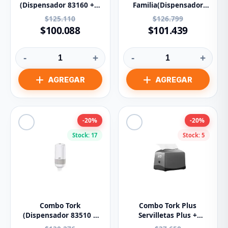
(Dispensador 83160 + T
Familia(Dispensador
Manos 73689) 83161
83412+ P Higienico
$125.110
$126.799
71178) 201170/203232
$100.088
$101.439
-
+
-
+
-20%
-20%
Stock: 17
Stock: 5
Combo Tork
Combo Tork Plus
(Dispensador 83510 +
Servilletas Plus +
Gel M. 80107) 201275
Dispensador Ref:200895