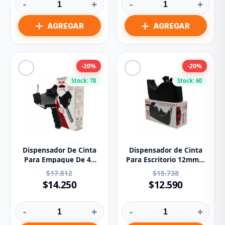
-
+
-
+
-20%
-20%
Stock: 78
Stock: 60
Dispensador De Cinta
Dispensador de Cinta
Para Empaque De 48
Para Escritorio 12mm x
Mm Rank 1070
50m Rank 1058
$17.812
$15.738
$14.250
$12.590
-
+
-
+