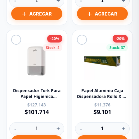
-
+
-
+
-20%
-20%
Stock: 4
Stock: 37
Dispensador Tork Para
Papel Aluminio Caja
Papel Higienico
Dispensadora Rollo X 40
Multihojas 83494
Metros
$127.143
$11.376
$101.714
$9.101
-
+
-
+