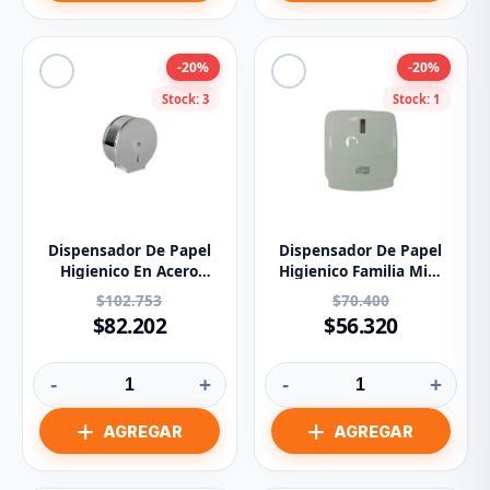
-20%
-20%
Stock: 3
Stock: 1
Dispensador De Papel
Dispensador De Papel
Higienico En Acero
Higienico Familia Mini
Inoxidable
Referencia 83454
$102.753
$70.400
$82.202
$56.320
-
+
-
+