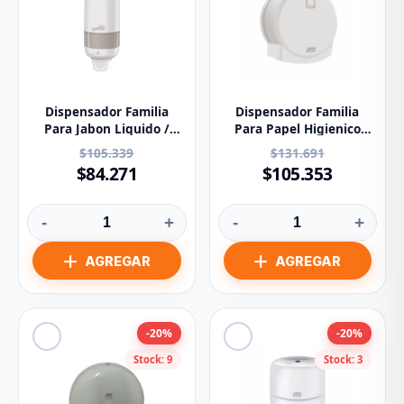
Dispensador Familia
Dispensador Familia
Para Jabon Liquido /
Para Papel Higienico
Gel 83510
Jumbo 201588
$105.339
$131.691
$84.271
$105.353
-
+
-
+
-20%
-20%
Stock: 9
Stock: 3