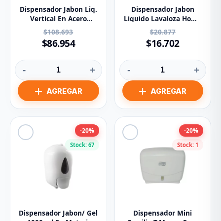
Dispensador Jabon Liq.
Dispensador Jabon
Vertical En Acero
Liquido Lavaloza Home
Inoxidable 800ml
Collection
$108.693
$20.877
$86.954
$16.702
-
+
-
+
-20%
-20%
Stock: 67
Stock: 1
Dispensador Jabon/ Gel
Dispensador Mini