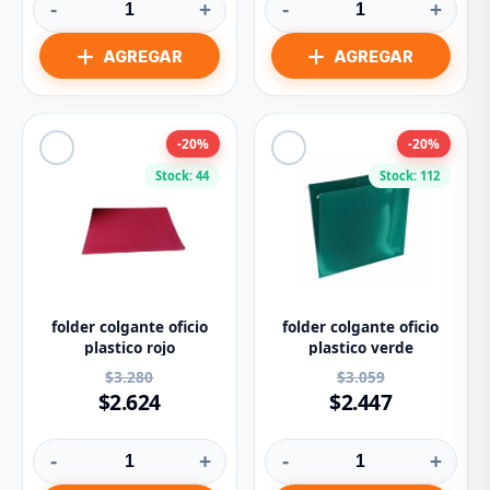
-
+
-
+
-20%
-20%
Stock: 44
Stock: 112
folder colgante oficio
folder colgante oficio
plastico rojo
plastico verde
$3.280
$3.059
$2.624
$2.447
-
+
-
+