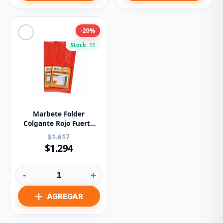
-20%
Stock: 11
Marbete Folder
Colgante Rojo Fuerte
Imprentar
$1.617
$1.294
-
+