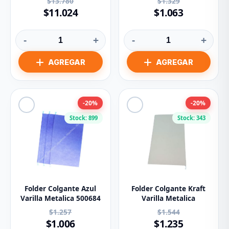
$13.780
$1.329
$11.024
$1.063
-
+
-
+
-20%
-20%
Stock: 899
Stock: 343
Folder Colgante Azul
Folder Colgante Kraft
Varilla Metalica 500684
Varilla Metalica
$1.257
$1.544
$1.006
$1.235