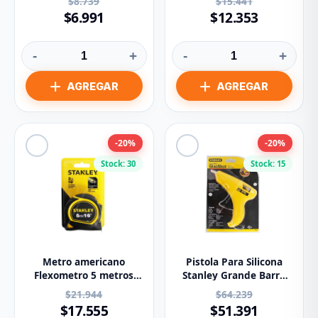
$8.739
$15.441
$6.991
$12.353
-
+
-
+
-20%
-20%
Stock: 30
Stock: 15
Metro americano
Pistola Para Silicona
Flexometro 5 metros
Stanley Grande Barra
cinta de 3/4pg. Stanley
1/2 Pulg. Ref GR20
$21.944
$64.239
$17.555
$51.391