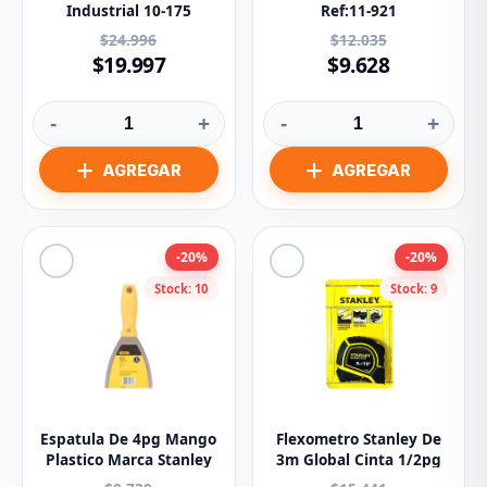
Industrial 10-175
Ref:11-921
$24.996
$12.035
$19.997
$9.628
-
+
-
+
-20%
-20%
Stock: 10
Stock: 9
Espatula De 4pg Mango
Flexometro Stanley De
Plastico Marca Stanley
3m Global Cinta 1/2pg