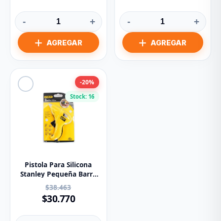
-
+
-
+
-20%
Stock: 16
Pistola Para Silicona
Stanley Pequeña Barra
5/16 pulgadas Ref GR10
$38.463
$30.770