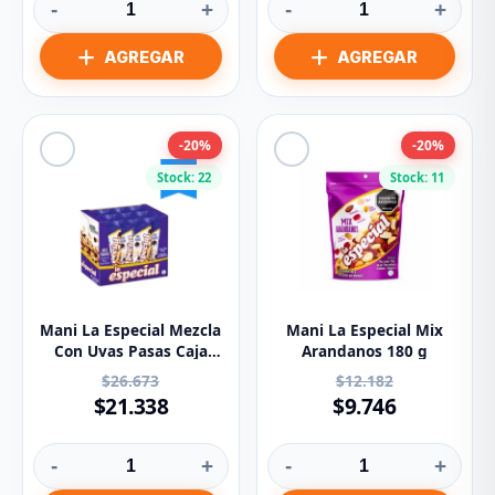
-
+
-
+
-20%
-20%
Stock: 22
Stock: 11
Mani La Especial Mezcla
Mani La Especial Mix
Con Uvas Pasas Caja
Arandanos 180 g
X12u. X35g.
$26.673
$12.182
$21.338
$9.746
-
+
-
+