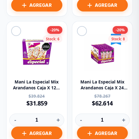
-20%
-20%
Stock: 6
Stock: 8
Mani La Especial Mix
Mani La Especial Mix
Arandanos Caja X 12u.
Arandanos Caja X 24
40gr.
Und
$39.824
$78.267
$31.859
$62.614
-
+
-
+