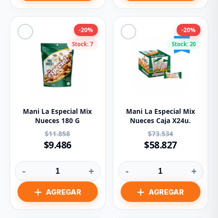
-20%
-20%
Stock: 7
Stock: 20
Mani La Especial Mix
Mani La Especial Mix
Nueces 180 G
Nueces Caja X24u.
$11.858
$73.534
$9.486
$58.827
-
+
-
+