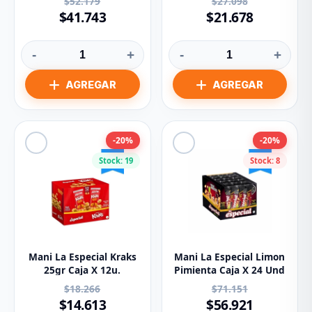
$52.179
$27.098
$41.743
$21.678
-
+
-
+
-20%
-20%
Stock: 19
Stock: 8
Mani La Especial Kraks
Mani La Especial Limon
25gr Caja X 12u.
Pimienta Caja X 24 Und
$18.266
$71.151
$14.613
$56.921