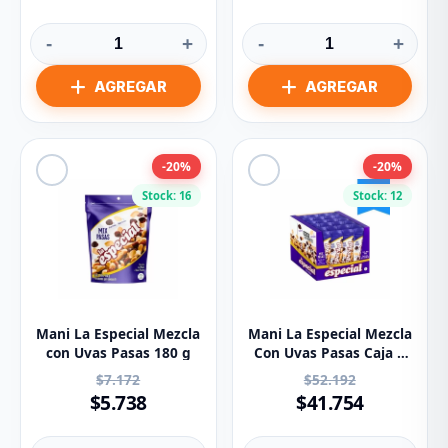
-
+
-
+
-20%
-20%
Stock: 16
Stock: 12
Mani La Especial Mezcla
Mani La Especial Mezcla
con Uvas Pasas 180 g
Con Uvas Pasas Caja X
24 Und
$7.172
$52.192
$5.738
$41.754