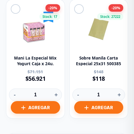
-20%
-20%
Stock: 17
Stock: 27222
Mani La Especial Mix
Sobre Manila Carta
Yogurt Caja x 24u.
Especial 25x31 500385
$71.151
$148
$56.921
$118
-
+
-
+