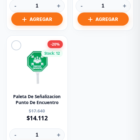
-
+
-
+
-20%
Stock: 12
Paleta De Señalizacion
Punto De Encuentro
$17.640
$14.112
-
+