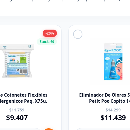
-20%
Stock: 60
s Cotonetes Flexibles
Eliminador De Olores S
lergenicos Paq. X75u.
Petit Poo Copito 
$11.759
$14.299
$9.407
$11.439