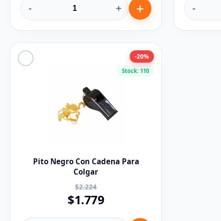
-
+
-
-20%
Stock: 110
Pito Negro Con Cadena Para
Colgar
$2.224
$1.779