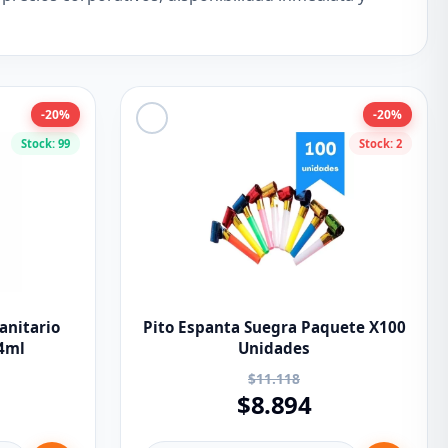
-20%
-20%
Stock: 99
Stock: 2
anitario
Pito Espanta Suegra Paquete X100
14ml
Unidades
$11.118
$8.894