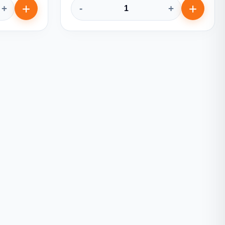
+
-
+