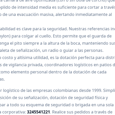
 cámara de aire optimizada (con o sin bola de corcho) que
lido de intensidad media es suficiente para cortar a travé
icio de una evacuación masiva, alertando inmediatamente al
abilidad es clave para la seguridad. Nuestras referencias i
ylon) para colgar al cuello. Esto permite que el guarda de
 tenga el pito siempre a la altura de la boca, manteniendo su
eta de señalización, un radio o guiar a las personas.
 costo y altísima utilidad, es la dotación perfecta para distr
de vigilancia privada, coordinadores logísticos en patios 
 como elemento personal dentro de la dotación de cada
as.
r logístico de las empresas colombianas desde 1999. Simpl
ición de su señalización, dotación de seguridad física y
ipar a todo su esquema de seguridad o brigada en una sola
a corporativa:
3245541221
. Realice sus pedidos a través de