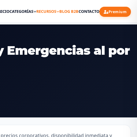
NICIO
CATEGORÍAS
RECURSOS
BLOG B2B
CONTACTO
Premium
y Emergencias al por
recios corporativos, disponibilidad inmediata y