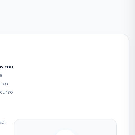
os con
ia
nico
ecurso
ad: