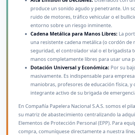
Alta Emisión de Decibeles:
Diseñados con una
produce un sonido agudo y penetrante. Un sop
ruido de motores, tráfico vehicular o el bull
entorno sobre un riesgo inminente.
Cadena Metálica para Manos Libres:
La port
una resistente cadena metálica (o cordón de n
seguridad, el controlador vial o el brigadista
manos completamente libres para usar una pal
Dotación Universal y Económica:
Por su bajo
masivamente. Es indispensable para empresas 
maniobras, profesores de educación física, y
integrante activo de su brigada de emergenci
En Compañía Papelera Nacional S.A.S. somos el pila
su matriz de abastecimiento centralizando la adquis
Elementos de Protección Personal (EPP). Para equ
compra, comuníquese directamente a nuestra líne