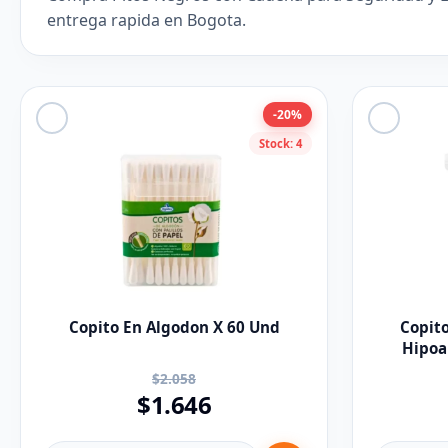
entrega rapida en Bogota.
-20%
Stock: 4
Copito En Algodon X 60 Und
Copito
Hipoa
$2.058
$1.646