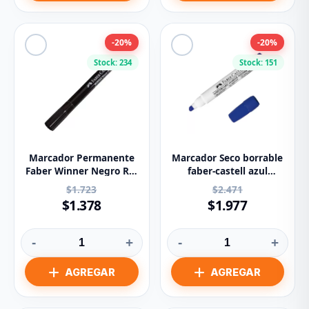
-20%
-20%
Stock: 234
Stock: 151
Marcador Permanente
Marcador Seco borrable
Faber Winner Negro Ref
faber-castell azul
54E-N
ref:154-z
$1.723
$2.471
$1.378
$1.977
-
+
-
+