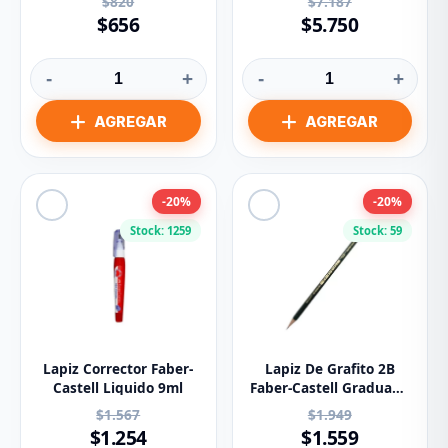
$820
$7.187
$656
$5.750
-
+
-
+
-20%
-20%
Stock: 1259
Stock: 59
Lapiz Corrector Faber-
Lapiz De Grafito 2B
Castell Liquido 9ml
Faber-Castell Graduado
9000
$1.567
$1.949
$1.254
$1.559