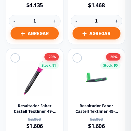
$4.135
$1.468
-
+
-
+
-20%
-20%
Stock: 81
Stock: 90
Resaltador Faber
Resaltador Faber
Castell Textliner 49-P
Castell Textliner 49-V
Rosado
Verde
$2.008
$2.008
$1.606
$1.606