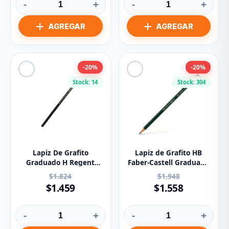
-
+
-
+
-20%
-20%
Stock: 14
Stock: 304
Lapiz De Grafito
Lapiz de Grafito HB
Graduado H Regent
Faber-Castell Graduado
1250 Faber Castell (*)
9000
$1.824
$1.948
$1.459
$1.558
-
+
-
+