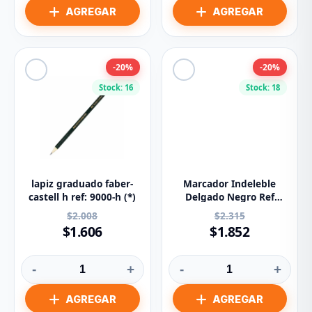
-20%
-20%
Stock: 16
Stock: 18
lapiz graduado faber-
Marcador Indeleble
castell h ref: 9000-h (*)
Delgado Negro Ref
352899 Faber Castell
$2.008
$2.315
$1.606
$1.852
-
+
-
+