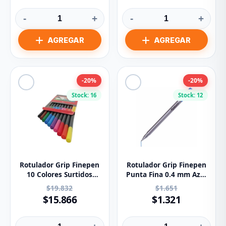
-
+
-
+
-20%
-20%
Stock: 16
Stock: 12
Rotulador Grip Finepen
Rotulador Grip Finepen
10 Colores Surtidos
Punta Fina 0.4 mm Azul
0.4mm Faber Castell
Faber Castell
$19.832
$1.651
$15.866
$1.321