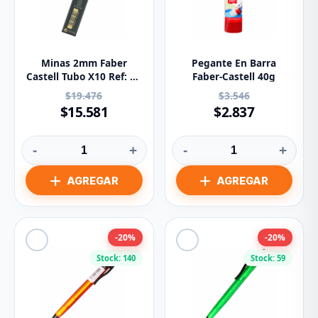
Minas 2mm Faber
Pegante En Barra
Castell Tubo X10 Ref: TK
Faber-Castell 40g
9071 HB
$19.476
$3.546
$15.581
$2.837
-
+
-
+
-20%
-20%
Stock: 140
Stock: 59