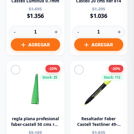
Castell Luminux 0.7mm
Castell 20 cms Ref 814
$1.695
$1.295
$1.356
$1.036
-
+
-
+
-20%
-20%
Stock: 25
Stock: 112
regla plana profesional
Resaltador Faber
faber-castell 50 cms ref:
Castell Textliner 49-A
814
Amarillo
$5.169
$1.835