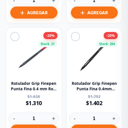
-
+
-
+
-20%
-20%
Stock: 21
Stock: 204
Rotulador Grip Finepen
Rotulador Grip Finepen
Punta Fina 0.4 mm Rojo
Punta Fina 0.4mm
Faber Castell
Negro 460-N Faber
$1.638
$1.752
Castell
$1.310
$1.402
-
+
-
+