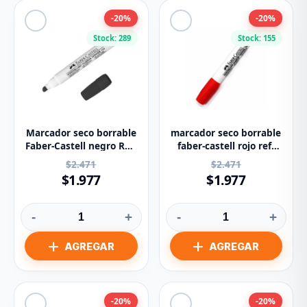
-20%
-20%
Stock: 289
Stock: 155
Marcador seco borrable
marcador seco borrable
Faber-Castell negro Ref:
faber-castell rojo ref:
154-N
154-R
$2.471
$2.471
$1.977
$1.977
-
+
-
+
-20%
-20%