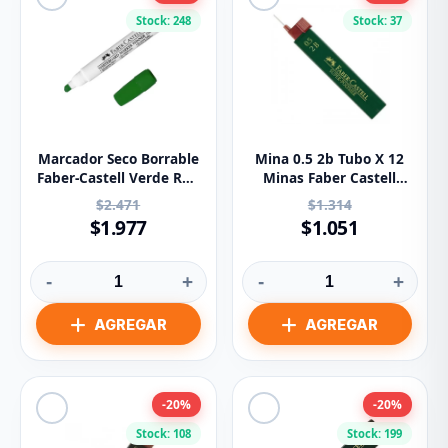
Stock: 248
Stock: 37
Marcador Seco Borrable
Mina 0.5 2b Tubo X 12
Faber-Castell Verde Ref:
Minas Faber Castell
154-V
Ref:9065-2b
$2.471
$1.314
$1.977
$1.051
-
+
-
+
-20%
-20%
Stock: 108
Stock: 199