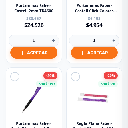
Portaminas Faber-
Portaminas Faber-
Castell 2mm TK4600
Castell Click Colores
Surtidos 2mm
$30.657
$6.193
$24.526
$4.954
-
+
-
+
-20%
-20%
Stock: 159
Stock: 86
Portaminas Faber-
Regla Plana Faber-