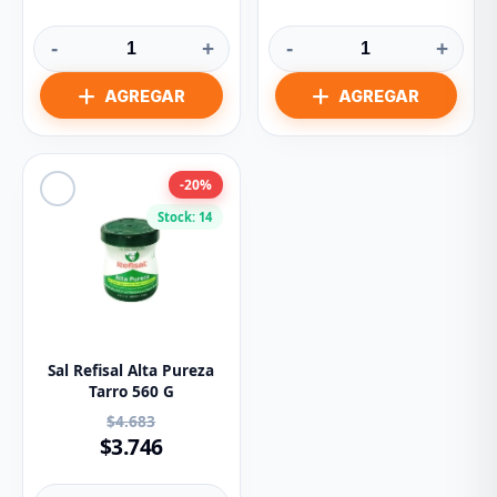
-
+
-
+
-20%
Stock: 14
Sal Refisal Alta Pureza
Tarro 560 G
$4.683
$3.746