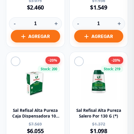
$3.075
$1.936
$2.460
$1.549
-
+
-
+
-20%
-20%
Stock: 200
Stock: 219
Sal Refisal Alta Pureza
Sal Refisal Alta Pureza
Caja Dispensadora 100
Salero Por 130 G (*)
Sobres 1 g (*)
$7.569
$1.372
$6.055
$1.098