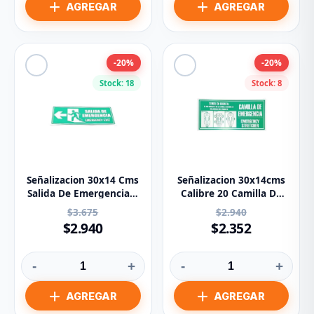
-20%
-20%
Stock: 18
Stock: 8
Señalizacion 30x14 Cms
Señalizacion 30x14cms
Salida De Emergencia A
Calibre 20 Camilla De
La Izquierda
Emergencia
$3.675
$2.940
$2.940
$2.352
-
+
-
+