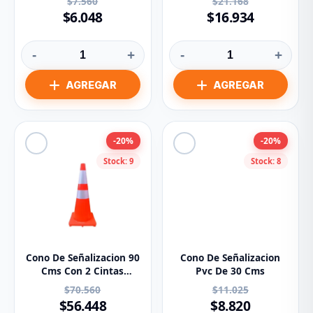
$7.560
$21.168
$6.048
$16.934
-
+
-
+
-20%
-20%
Stock: 9
Stock: 8
Cono De Señalizacion 90
Cono De Señalizacion
Cms Con 2 Cintas
Pvc De 30 Cms
Reflectivas
$70.560
$11.025
$56.448
$8.820