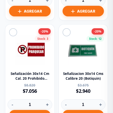
-
+
-
+
-20%
-20%
Stock: 3
Stock: 12
Señalización 30x14 Cm
Señalizacion 30x14 Cms
Cal. 20 Prohibido
Calibre 20 (Botiquin)
Parquear
$8.820
$3.675
$7.056
$2.940
-
+
-
+