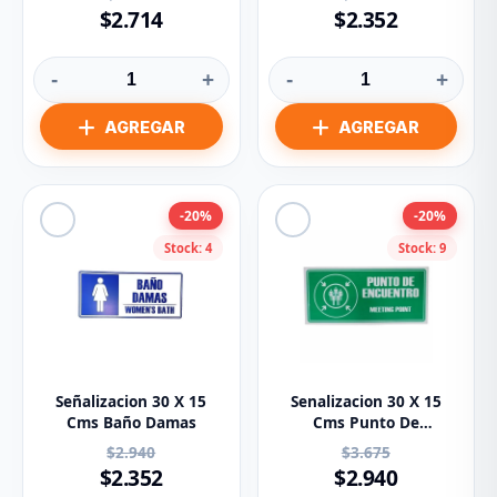
$2.714
$2.352
-
+
-
+
-20%
-20%
Stock: 4
Stock: 9
Señalizacion 30 X 15
Senalizacion 30 X 15
Cms Baño Damas
Cms Punto De
Encuentro
$2.940
$3.675
$2.352
$2.940