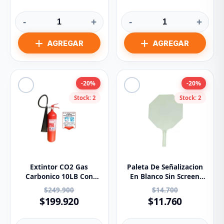
-
+
-
+
-20%
-20%
Stock: 2
Stock: 2
Extintor CO2 Gas
Paleta De Señalizacion
Carbonico 10LB Con
En Blanco Sin Screen
Calcomania
30x30 Cm
$249.900
$14.700
Señalizacion Y Soporte
$199.920
$11.760