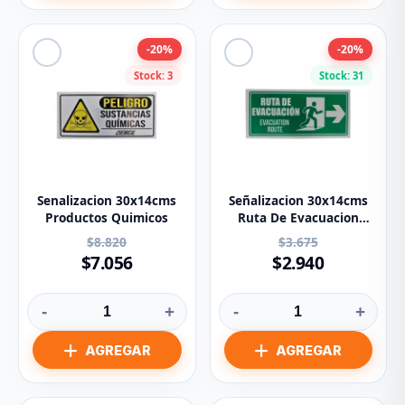
-20%
-20%
Stock: 3
Stock: 31
Senalizacion 30x14cms
Señalizacion 30x14cms
Productos Quimicos
Ruta De Evacuacion
Flecha Derecha
$8.820
$3.675
$7.056
$2.940
-
+
-
+