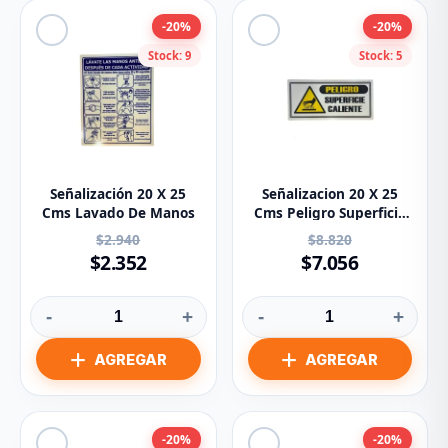
-20%
-20%
Stock: 9
Stock: 5
Señalización 20 X 25
Señalizacion 20 X 25
Cms Lavado De Manos
Cms Peligro Superficie
Caliente
$2.940
$8.820
$2.352
$7.056
-
+
-
+
-20%
-20%