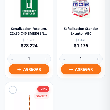
Senalizacion Fotolum.
Señalizacion Standar
22x30 C40 EMERGENCY
Extintor ABC
STRETCHER
$35.280
$1.470
$28.224
$1.176
-
+
-
+
-20%
Stock: 7