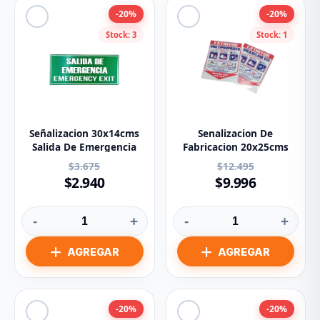
-20%
-20%
Stock: 3
Stock: 1
Señalizacion 30x14cms
Senalizacion De
Salida De Emergencia
Fabricacion 20x25cms
$3.675
$12.495
$2.940
$9.996
-
+
-
+
-20%
-20%