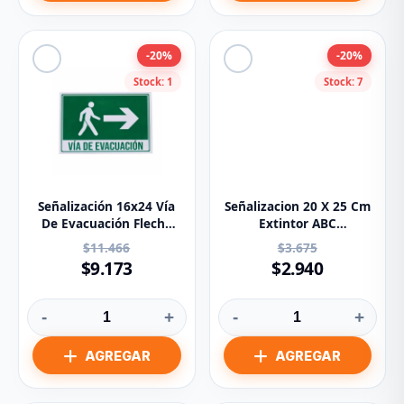
-20%
-20%
Stock: 1
Stock: 7
Señalización 16x24 Vía
Señalizacion 20 X 25 Cm
De Evacuación Flecha
Extintor ABC
Lado Derecho
Multiproposito De 20
$11.466
$3.675
Libras
$9.173
$2.940
-
+
-
+