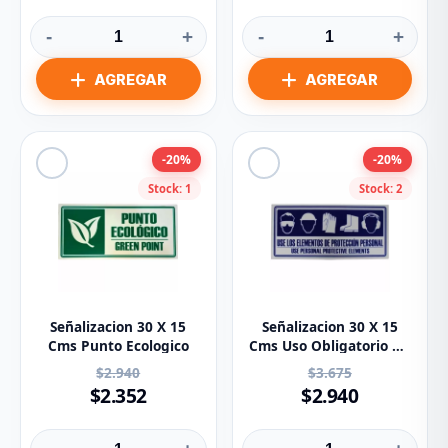
-
+
-
+
-20%
-20%
Stock: 1
Stock: 2
Señalizacion 30 X 15
Señalizacion 30 X 15
Cms Punto Ecologico
Cms Uso Obligatorio De
EPP
$2.940
$3.675
$2.352
$2.940