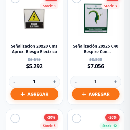
Stock: 3
Stock: 3
Señalizacion 20x20 Cms
Señalización 20x25 C40
Aprox. Riesgo Electrico
Respire Con
Tranquilidad
$6.615
$8.820
$5.292
$7.056
-
+
-
+
-20%
-20%
Stock: 5
Stock: 12