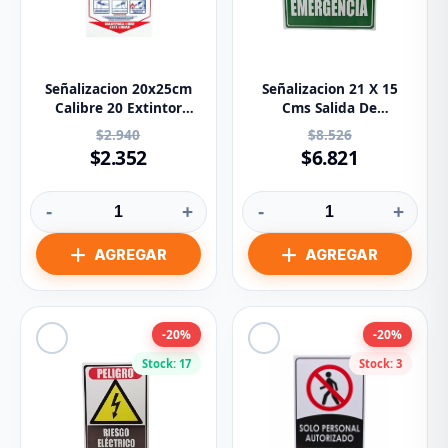
Señalizacion 20x25cm
Señalizacion 21 X 15
Calibre 20 Extintor
Cms Salida De
Solkafam
Emergencia
$2.940
$8.526
$2.352
$6.821
-
+
-
+
-20%
-20%
Stock: 17
Stock: 3