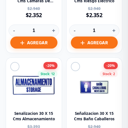
Cms Camaras De
Cms Riesgo Electrico
Seguridad
$2.940
$2.940
$2.352
$2.352
-
+
-
+
-20%
-20%
Stock: 12
Stock: 2
Senalizacion 30 X 15
Señalizacion 30 X 15
Cms Almacenamiento
Cms Baño Caballeros
$3.393
$2.940