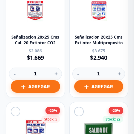
Señalizacion 20x25 Cms
Señalizacion 20x25 Cms
Cal. 20 Extintor CO2
Extintor Multiproposito
$2.086
$3.675
$1.669
$2.940
-
+
-
+
-20%
-20%
Stock: 5
Stock: 22