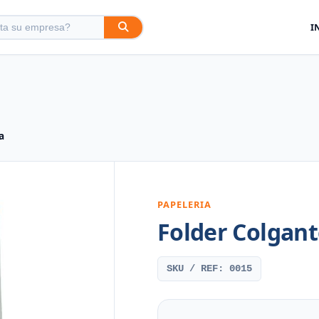
I
a
PAPELERIA
Folder Colgante
SKU / REF: 0015