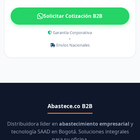
Solicitar Cotización B2B
Garantía Corporativa
•
Envíos Nacionales
Abastece.co B2B
Distribuidora líder en
abastecimiento empresarial
y
tecnología SAAD en Bogotá. Soluciones integrales
para su oficina.