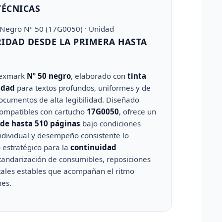
TÉCNICAS
 Negro Nº 50 (17G0050) · Unidad
IDAD DESDE LA PRIMERA HASTA
 Lexmark
Nº 50 negro
, elaborado con
tinta
idad
para textos profundos, uniformes y de
ocumentos de alta legibilidad. Diseñado
ompatibles con cartucho
17G0050
, ofrece un
de hasta 510 páginas
bajo condiciones
ndividual y desempeño consistente lo
estratégico para la
continuidad
estandarización de consumibles, reposiciones
ntales estables que acompañan el ritmo
nes.