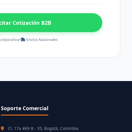
icitar Cotización B2B
Corporativa
•
Envíos Nacionales
Soporte Comercial
Cl. 17a #69 B - 35, Bogotá, Colombia