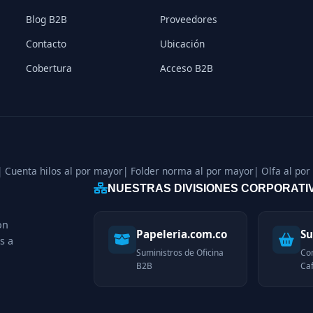
Blog B2B
Proveedores
Contacto
Ubicación
Cobertura
Acceso B2B
| Cuenta hilos al por mayor
| Folder norma al por mayor
| Olfa al po
NUESTRAS DIVISIONES CORPORATI
on
Papeleria.com.co
Su
s a
Suministros de Oficina
Co
B2B
Caf