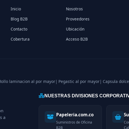
Inicio
Nosotros
Blog B2B
Proveedores
Contacto
Ubicación
Cobertura
Acceso B2B
Rollo laminacion al por mayor
| Pegastic al por mayor
| Capsula dolce
NUESTRAS DIVISIONES CORPORATI
on
Papeleria.com.co
Su
s a
Suministros de Oficina
Co
B2B
Caf