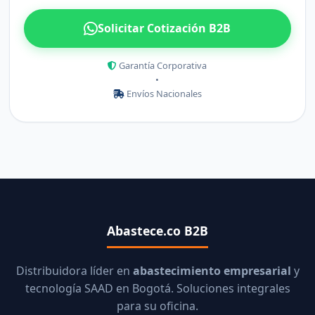
Solicitar Cotización B2B
Garantía Corporativa
•
Envíos Nacionales
Abastece.co B2B
Distribuidora líder en
abastecimiento empresarial
y
tecnología SAAD en Bogotá. Soluciones integrales
para su oficina.