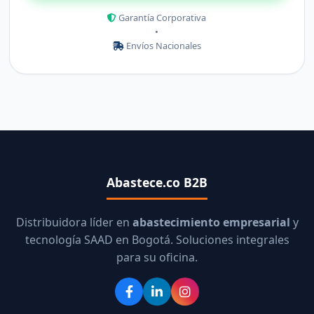
Garantía Corporativa
•
Envíos Nacionales
Abastece.co B2B
Distribuidora líder en
abastecimiento empresarial
y
tecnología SAAD en Bogotá. Soluciones integrales
para su oficina.