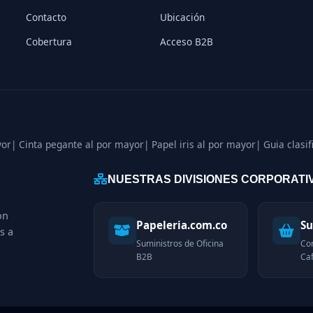
Contacto
Ubicación
Cobertura
Acceso B2B
yor
| Cinta pegante al por mayor
| Papel iris al por mayor
| Guia clasi
NUESTRAS DIVISIONES CORPORATI
on
Papeleria.com.co
Su
s a
Suministros de Oficina
Co
B2B
Caf