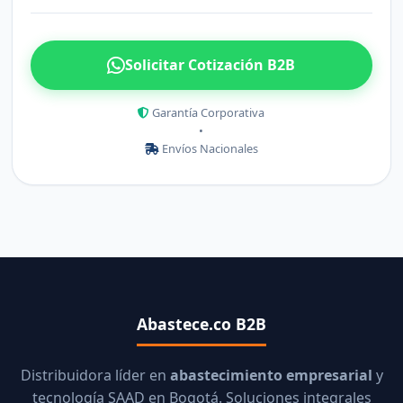
Solicitar Cotización B2B
Garantía Corporativa
•
Envíos Nacionales
Abastece.co B2B
Distribuidora líder en
abastecimiento empresarial
y
tecnología SAAD en Bogotá. Soluciones integrales