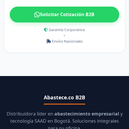
Solicitar Cotización B2B
Garantía Corporativa
•
Envíos Nacionales
Abastece.co B2B
Distribuidora líder en
abastecimiento empresarial
y
tecnología SAAD en Bogotá. Soluciones integrales
para su oficina.