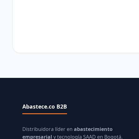
Abastece.co B2B
Distribuidora líder en
abastecimiento
empresarial
y tecnología SAAD en Bogotá.