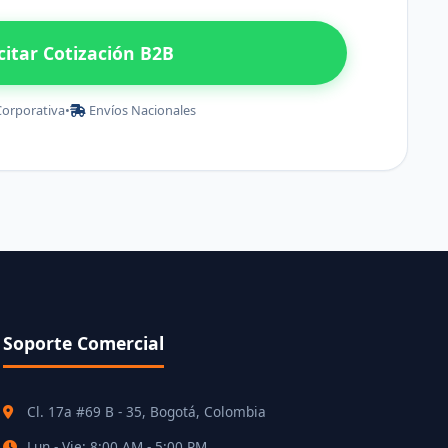
icitar Cotización B2B
Corporativa
•
Envíos Nacionales
Soporte Comercial
Cl. 17a #69 B - 35, Bogotá, Colombia
Lun - Vie: 8:00 AM - 5:00 PM