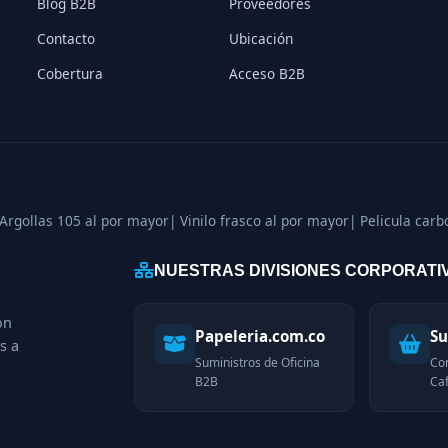
Blog B2B
Proveedores
Contacto
Ubicación
Cobertura
Acceso B2B
 Argollas 105 al por mayor
| Vinilo frasco al por mayor
| Pelicula car
NUESTRAS DIVISIONES CORPORATI
on
Papeleria.com.co
Su
s a
Suministros de Oficina
Co
B2B
Caf