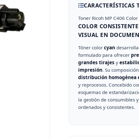
CARACTERÍSTICAS 
Toner Ricoh MP C406 Color
COLOR CONSISTENTE
VISUAL EN DOCUMEN
Tóner color
cyan
desarrolla
formulado para ofrecer
pre
grandes tirajes
y
estabili
impresión
. Su composició
distribución homogénea 
y reprocesos. Concebido c
esquemas de estandarización
la gestión de consumibles y
ordenados y consistentes.