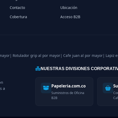
Contacto
Ubicación
Cobertura
Acceso B2B
 mayor
| Rotulador grip al por mayor
| Cafe juan al por mayor
| Lapiz 
NUESTRAS DIVISIONES CORPORATI
on
Papeleria.com.co
Su
s a
Suministros de Oficina
Co
B2B
Caf