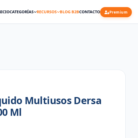
NICIO
CATEGORÍAS
RECURSOS
BLOG B2B
CONTACTO
Premium
quido Multiusos Dersa
00 Ml