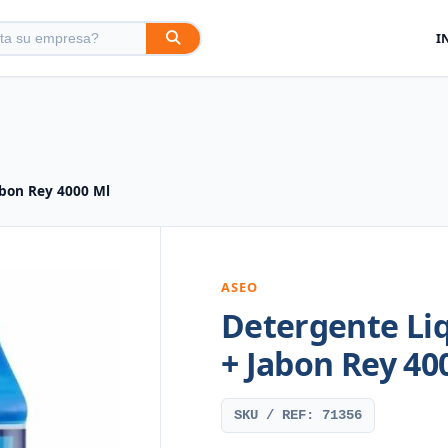
I
abon Rey 4000 Ml
ASEO
Detergente Li
+ Jabon Rey 40
SKU / REF: 71356