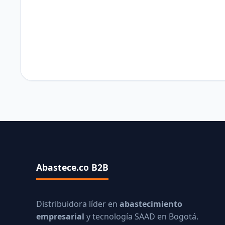
Abastece.co B2B
Distribuidora líder en
abastecimiento
empresarial
y tecnología SAAD en Bogotá.