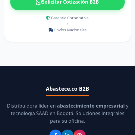
Solicitar Cotización B2B
Garantía Corporativa
•
Envíos Nacionales
Abastece.co B2B
Distribuidora líder en
abastecimiento empresarial
y
tecnología SAAD en Bogotá. Soluciones integrales
para su oficina.