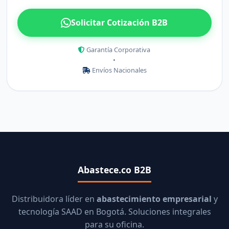
Solicitar Cotización B2B
Garantía Corporativa
•
Envíos Nacionales
Abastece.co B2B
Distribuidora líder en
abastecimiento empresarial
y
tecnología SAAD en Bogotá. Soluciones integrales
para su oficina.