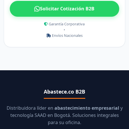
Solicitar Cotización B2B
Garantía Corporativa
•
Envíos Nacionales
Abastece.co B2B
Distribuidora líder en
abastecimiento empresarial
y
tecnología SAAD en Bogotá. Soluciones integrales
para su oficina.