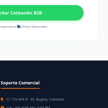
icitar Cotización B2B
Corporativa
•
Envíos Nacionales
Soporte Comercial
Cl. 17a #69 B - 35, Bogotá, Colombia
Lun - Vie: 8:00 AM - 5:00 PM