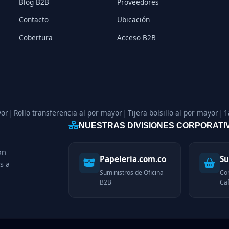
Blog B2B
Proveedores
Contacto
Ubicación
Cobertura
Acceso B2B
yor
| Rollo transferencia al por mayor
| Tijera bolsillo al por mayor
| 1
NUESTRAS DIVISIONES CORPORATI
on
Papeleria.com.co
Su
s a
Suministros de Oficina
Co
B2B
Caf