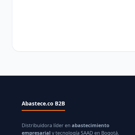
Abastece.co B2B
Distribuidora líder en
abastecimiento
empresarial
y tecnología SAAD en Bogotá.