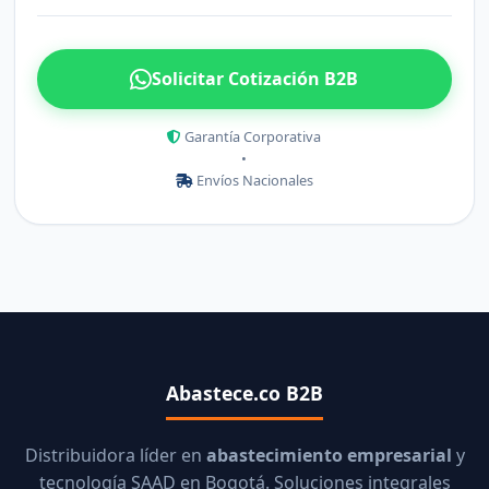
Solicitar Cotización B2B
Garantía Corporativa
•
Envíos Nacionales
Abastece.co B2B
Distribuidora líder en
abastecimiento empresarial
y
tecnología SAAD en Bogotá. Soluciones integrales