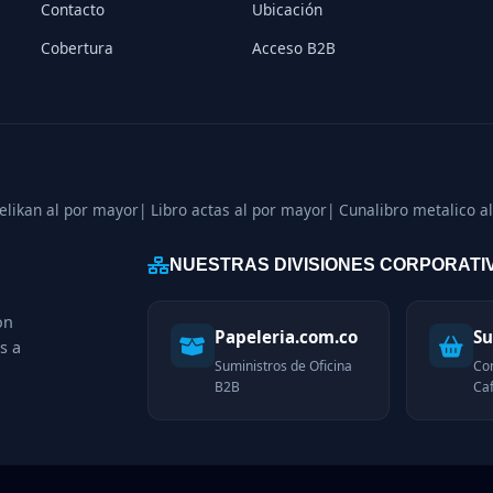
Contacto
Ubicación
Cobertura
Acceso B2B
pelikan al por mayor
| Libro actas al por mayor
| Cunalibro metalico a
NUESTRAS DIVISIONES CORPORATI
on
Papeleria.com.co
Su
s a
Suministros de Oficina
Co
B2B
Caf