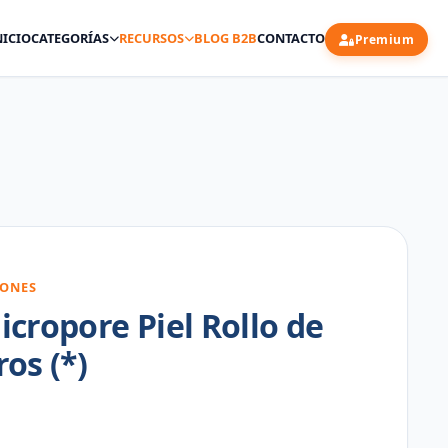
NICIO
CATEGORÍAS
RECURSOS
BLOG B2B
CONTACTO
Premium
IONES
cropore Piel Rollo de
os (*)