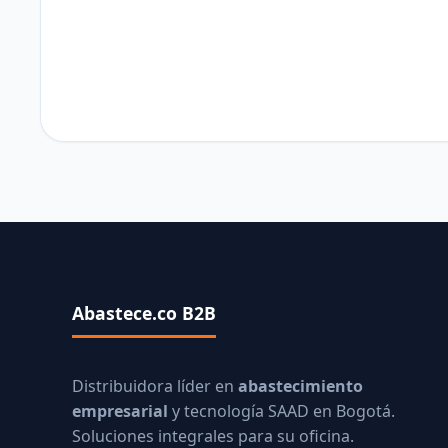
Abastece.co B2B
Distribuidora líder en
abastecimiento
empresarial
y tecnología SAAD en Bogotá.
Soluciones integrales para su oficina.