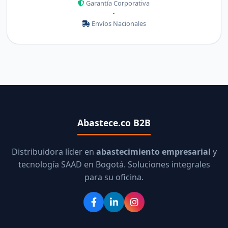
Garantía Corporativa
•
Envíos Nacionales
Abastece.co B2B
Distribuidora líder en
abastecimiento empresarial
y
tecnología SAAD en Bogotá. Soluciones integrales
para su oficina.