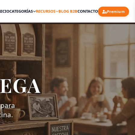
NICIO
CATEGORÍAS
RECURSOS
BLOG B2B
CONTACTO
Premium
VEGA
 para
cina.