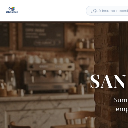
SAN
Sumi
empr