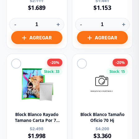
$2.111
$1.441
$1.689
$1.153
-
+
-
+
-20%
-20%
Stock: 33
Stock: 15
Block Blanco Rayado
Block Blanco Tamaño
Tamano Carta Por 70
Oficio 70 Hj
Hojas
$2.498
$4.200
$1.998
$3.360