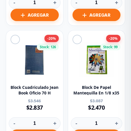
-
+
-
+
-20%
-20%
Stock: 126
Stock: 99
Block Cuadriculado Jean
Block De Papel
Book Oficio 70 H
Mantequilla En 1/8 x35
$3.546
$3.087
$2.837
$2.470
-
+
-
+