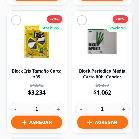
-20%
-20%
Stock: 229
Stock: 17
Block Iris Tamaño Carta
Block Periodico Media
x35
Carta 80h. Condor
$4.043
$1.327
$3.234
$1.062
-
+
-
+