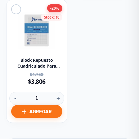
-20%
Stock: 10
Block Repuesto
Cuadriculado Para
Pasta Argolla 105 X80
$4.758
Hojas
$3.806
-
+