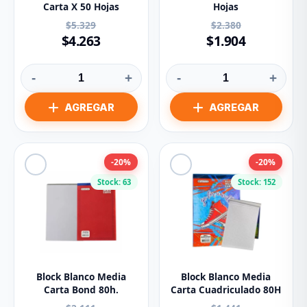
Carta X 50 Hojas
Hojas
$5.329
$2.380
$4.263
$1.904
-
+
-
+
-20%
-20%
Stock: 63
Stock: 152
Block Blanco Media
Block Blanco Media
Carta Bond 80h.
Carta Cuadriculado 80H