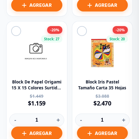
-20%
-20%
Stock: 27
Stock: 20
Block De Papel Origami
Block Iris Pastel
15 X 15 Colores Surtidos
Tamaño Carta 35 Hojas
X 20 Hj
$1.449
$3.088
$1.159
$2.470
-
+
-
+