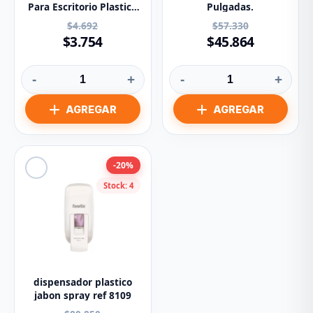
Para Escritorio Plastico
Pulgadas.
12mm X 20m GP-503
$4.692
$57.330
$3.754
$45.864
-
+
-
+
-20%
Stock: 4
dispensador plastico
jabon spray ref 8109