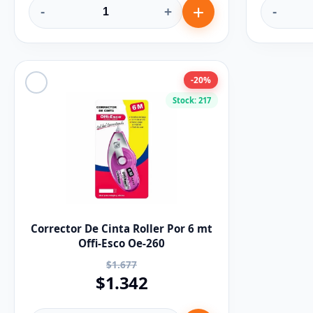
-
+
-
-20%
Stock: 217
Corrector De Cinta Roller Por 6 mt
Offi-Esco Oe-260
$1.677
$1.342