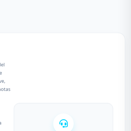
del
e
ve,
notas
a