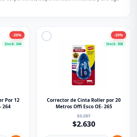
-20%
-20%
Stock: 344
Stock: 308
er Por 12
Corrector de Cinta Roller por 20
- 264
Metros Offi Esco OE- 265
$3.287
$2.630