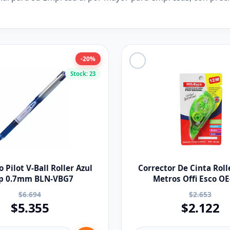
-20%
Stock: 23
o Pilot V-Ball Roller Azul
Corrector De Cinta Roll
ip 0.7mm BLN-VBG7
Metros Offi Esco OE
$6.694
$2.653
$5.355
$2.122