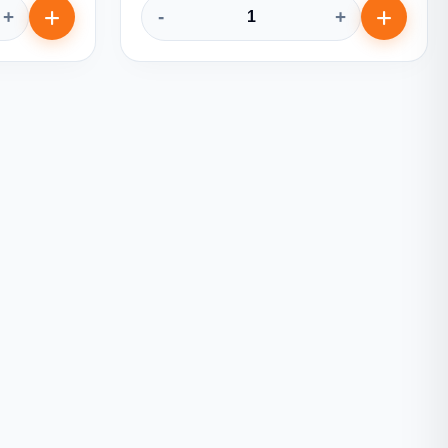
+
-
+