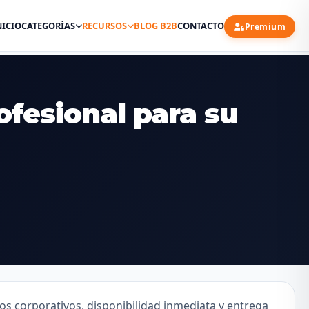
NICIO
CATEGORÍAS
RECURSOS
BLOG B2B
CONTACTO
Premium
rofesional para su
os corporativos, disponibilidad inmediata y entrega