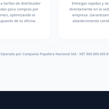
a tarifas de distribuidor
Entregas rapidas y s
adas para compras por
directamente en la sed
umen, optimizando el
empresa. Garantizam
upuesto de tu oficina.
abastecimiento const
Operado por Compania Papelera Nacional SAS - NIT 900.009.495-8