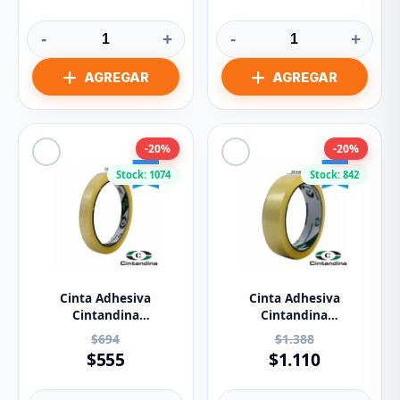
-
+
-
+
-20%
-20%
Stock: 1074
Stock: 842
Cinta Adhesiva
Cinta Adhesiva
Cintandina
Cintandina
Transparente 12mm
Transparente 24mm X
$694
$1.388
x50m
50m
$555
$1.110