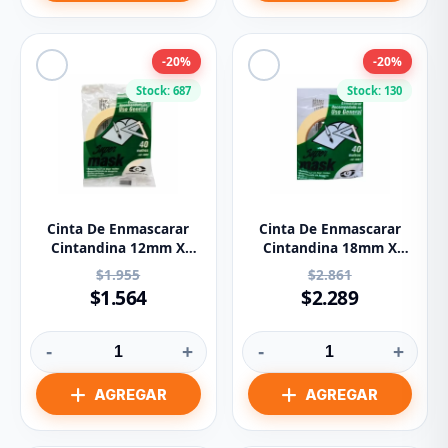
-20%
-20%
Stock: 687
Stock: 130
Cinta De Enmascarar
Cinta De Enmascarar
Cintandina 12mm X
Cintandina 18mm X
40m Ref 4001
40m Ref 4001
$1.955
$2.861
$1.564
$2.289
-
+
-
+