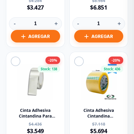
$4.284
$8.564
$3.427
$6.851
-
+
-
+
-20%
-20%
Stock: 138
Stock: 436
Cinta Adhesiva
Cinta Adhesiva
Cintandina Para
Cintandina
Empaque Metalizada
Transparente 72mm X
$4.436
$7.118
48mm X 50m
100m
$3.549
$5.694