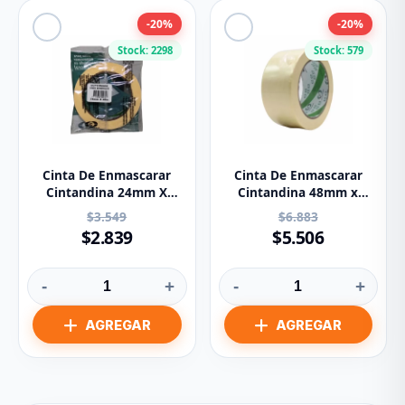
-20%
-20%
Stock: 2298
Stock: 579
Cinta De Enmascarar
Cinta De Enmascarar
Cintandina 24mm X
Cintandina 48mm x
40m Ref 4001
40m Ref 4001
$3.549
$6.883
$2.839
$5.506
-
+
-
+