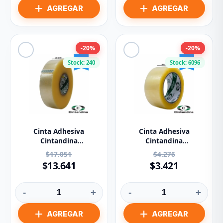
-20%
-20%
Stock: 240
Stock: 6096
Cinta Adhesiva
Cinta Adhesiva
Cintandina
Cintandina
Transparente 48mm X
Transparente 48mm
$17.051
$4.276
500m
x100m
$13.641
$3.421
-
+
-
+