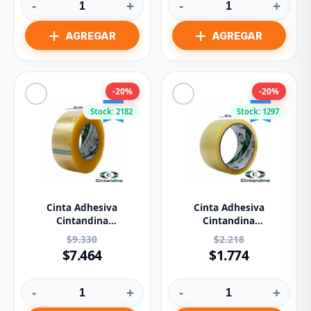
-
+
-
+
-20%
-20%
Stock: 2182
Stock: 1297
Cinta Adhesiva
Cinta Adhesiva
Cintandina
Cintandina
Transparente 48mm X
Transparente 48mm X
$9.330
$2.218
200m
40m
$7.464
$1.774
-
+
-
+