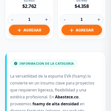
$3.453
$5.448
$2.762
$4.358
-
+
-
+
INFORMACION DE LA CATEGORIA
La versatilidad de la espuma EVA (foamy) lo
convierte en un insumo clave para proyectos
que requieren ligereza, flexibilidad y una
estética profesional. En
Abastece.co
,
proveemos
foamy de alta densidad
en
diversos formatos (pliegos, escarchado,