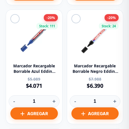
-20%
-20%
Stock: 111
Stock: 24
Marcador Recargable
Marcador Recargable
Borrable Azul Edding
Borrable Negro Edding
Ref 360
Ref 350
$5.089
$7.988
$4.071
$6.390
-
+
-
+