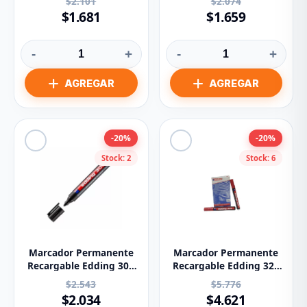
$2.101
$2.074
$1.681
$1.659
-
+
-
+
-20%
-20%
Stock: 2
Stock: 6
Marcador Permanente
Marcador Permanente
Recargable Edding 300
Recargable Edding 320
Negro
Rojo
$2.543
$5.776
$2.034
$4.621