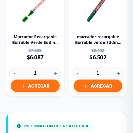
Marcador Recargable
marcador recargable
Borrable Verde Edding
Borrable verde Edding
Ref : 350
Ref: 353
$7.609
$8.128
$6.087
$6.502
-
+
-
+
INFORMACION DE LA CATEGORIA