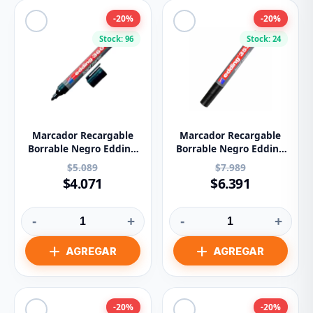
-20%
-20%
Stock: 96
Stock: 24
Marcador Recargable
Marcador Recargable
Borrable Negro Edding
Borrable Negro Edding
Ref 360
Ref: 353
$5.089
$7.989
$4.071
$6.391
-
+
-
+
-20%
-20%