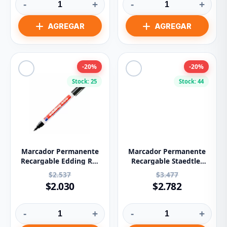
-
+
-
+
-20%
-20%
Stock: 25
Stock: 44
Marcador Permanente
Marcador Permanente
Recargable Edding Ref
Recargable Staedtler
400 Negro
350 Rojo
$2.537
$3.477
$2.030
$2.782
-
+
-
+