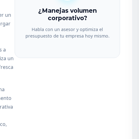
¿Manejas volumen
er un
corporativo?
argar
Habla con un asesor y optimiza el
presupuesto de tu empresa hoy mismo.
s a
iza un
fresca
ma
mento
rativa
co,