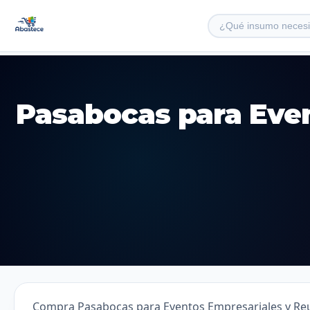
Pasabocas para Even
Compra Pasabocas para Eventos Empresariales y Reun