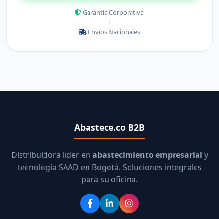
Garantía Corporativa
•
Envíos Nacionales
Abastece.co B2B
Distribuidora líder en
abastecimiento empresarial
y
tecnología SAAD en Bogotá. Soluciones integrales
para su oficina.