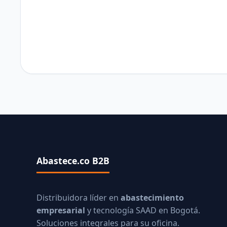
Abastece.co B2B
Distribuidora líder en
abastecimiento
empresarial
y tecnología SAAD en Bogotá.
Soluciones integrales para su oficina.