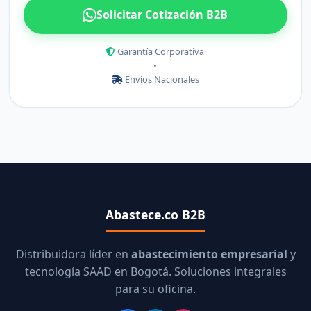
Solicitar Cotización B2B
Garantía Corporativa
•
Envíos Nacionales
Abastece.co B2B
Distribuidora líder en
abastecimiento empresarial
y
tecnología SAAD en Bogotá. Soluciones integrales
para su oficina.